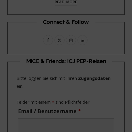
READ MORE
Connect & Follow
F
X
I
L
a
(
n
i
c
T
s
n
MICE & Friends: ICJ PEP-Reisen
e
w
t
k
Bitte loggen Sie sich mit Ihren
Zugangsdaten
b
i
a
e
ein.
o
t
g
d
o
t
r
I
Felder mit einem
*
sind Pflichtfelder
k
e
a
n
Email / Benutzername
*
r
m
)