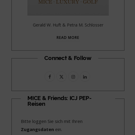
Gerald W. Huft & Petra M. Schlosser
READ MORE
Connect & Follow
F
X
I
L
a
(
n
i
c
T
s
n
MICE & Friends: ICJ PEP-
Reisen
e
w
t
k
b
i
a
e
Bitte loggen Sie sich mit Ihren
o
t
g
d
Zugangsdaten
ein.