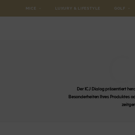
MICE
LUXURY & LIFESTYLE
GOLF
C
Der ICJ Dialog präsentiert he
Besonderheiten Ihres Produktes ode
zeitge