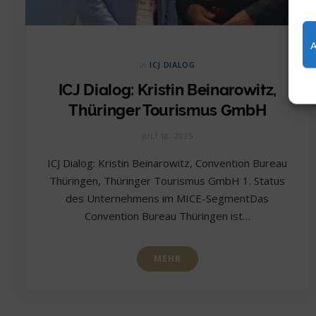
in
ICJ DIALOG
ICJ Dialog: Kristin Beinarowitz,
Thüringer Tourismus GmbH
JULI 18, 2025
ICJ Dialog: Kristin Beinarowitz, Convention Bureau
Thüringen, Thüringer Tourismus GmbH 1. Status
des Unternehmens im MICE-SegmentDas
Convention Bureau Thüringen ist…
MEHR