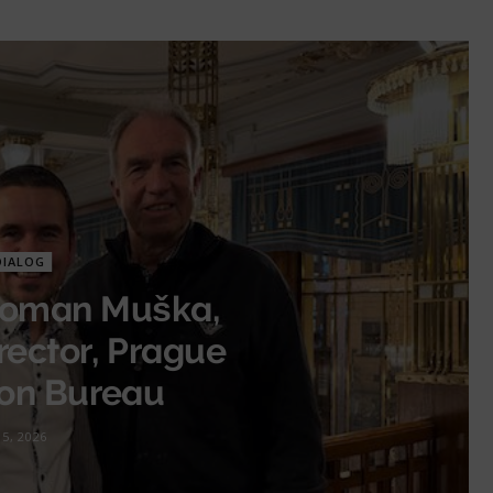
DIALOG
 Roman Muška,
ector, Prague
on Bureau
15, 2026