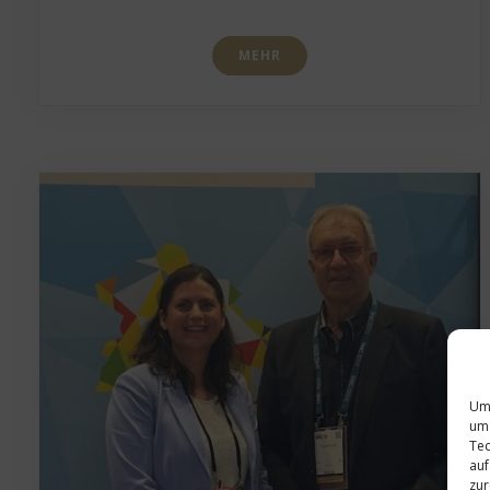
MEHR
Um 
um 
Tec
auf
zur