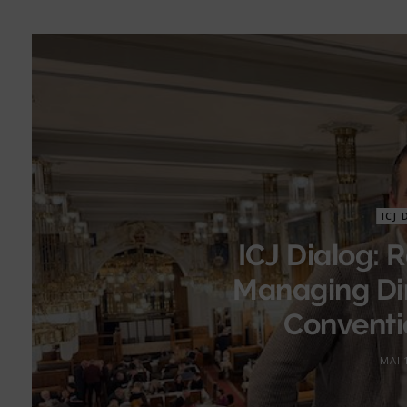
ICJ 
ICJ Dialog:
Managing Dir
Conventi
MAI 