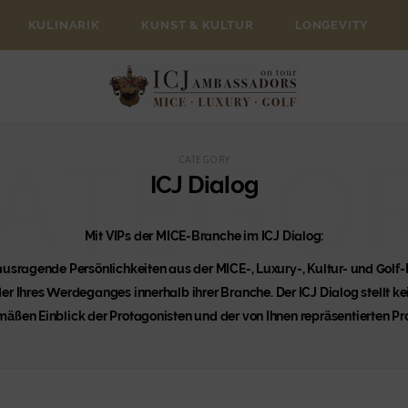
KULINARIK
KUNST & KULTUR
LONGEVITY
ATEGO
CATEGORY
ICJ Dialog
Mit VIPs der MICE-Branche im ICJ Dialog:
rausragende Persönlichkeiten aus der MICE-, Luxury-, Kultur- und Golf
r Ihres Werdeganges innerhalb ihrer Branche. Der ICJ Dialog stellt kei
mäßen Einblick der Protagonisten und der von Ihnen repräsentierten Pr