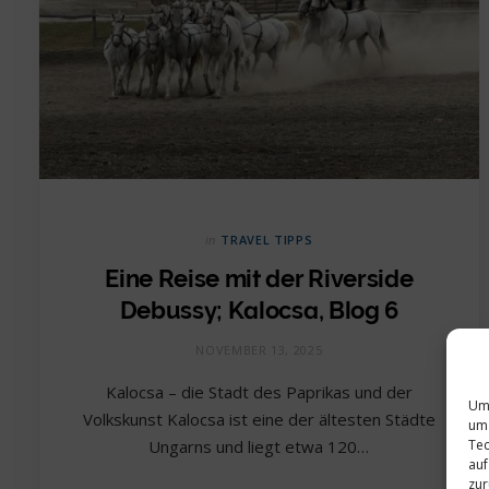
in
TRAVEL TIPPS
Eine Reise mit der Riverside
Debussy; Kalocsa, Blog 6
NOVEMBER 13, 2025
Kalocsa – die Stadt des Paprikas und der
Um 
Volkskunst Kalocsa ist eine der ältesten Städte
um 
Tec
Ungarns und liegt etwa 120…
auf
zur