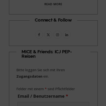
READ MORE
Connect & Follow
F
X
I
L
a
(
n
i
c
T
s
n
MICE & Friends: ICJ PEP-
Reisen
e
w
t
k
b
i
a
e
Bitte loggen Sie sich mit Ihren
o
t
g
d
Zugangsdaten
ein.
o
t
r
I
Felder mit einem
*
sind Pflichtfelder
k
e
a
n
Email / Benutzername
*
r
m