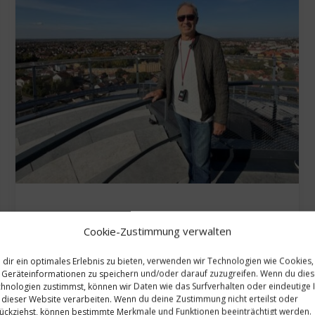
in
TRAVEL TIPPS
Cookie-Zustimmung verwalten
Eine Reise mit der Riverside
dir ein optimales Erlebnis zu bieten, verwenden wir Technologien wie Cookies,
Debussy; Vukovar, Blog 5
Geräteinformationen zu speichern und/oder darauf zuzugreifen. Wenn du die
hnologien zustimmst, können wir Daten wie das Surfverhalten oder eindeutige 
NOVEMBER 10, 2025
 dieser Website verarbeiten. Wenn du deine Zustimmung nicht erteilst oder
ückziehst, können bestimmte Merkmale und Funktionen beeinträchtigt werden.