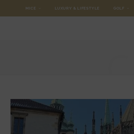
MICE
LUXURY & LIFESTYLE
GOLF
C