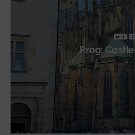
MICE
T
Prag: Castle
JANUA