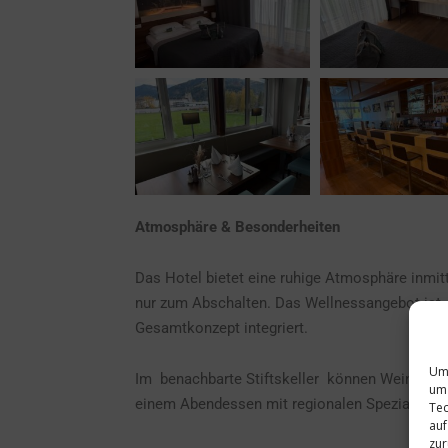
Atmosphäre & Besonderheiten
Das Hotel bietet eine ruhige Atmosphäre inmit
nur zum Abschalten. Das Wellnessangebot ist 
Gesamtkonzept integriert.
Um 
Im benachbarte Stiftskeller können Weinprobe
um 
einem Abendessen mit regionalen Spezialitäte
Tec
auf
zur