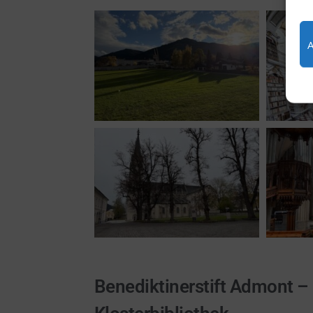
Benediktinerstift Admont –