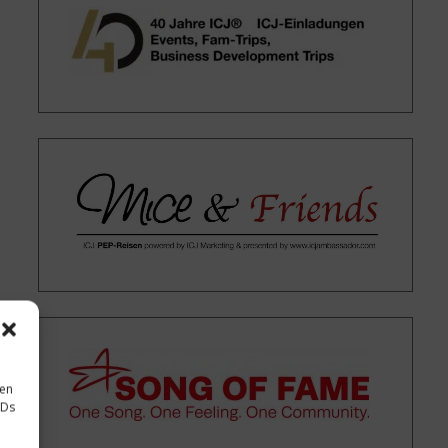
sen
IDs