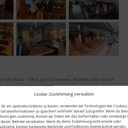
ten der Natur – ideal zum Entspannen, Wandern oder einfach
bietet Sauna, Fitness und Schwimmbad und ist gut in das
Cookie-Zustimmung verwalten
dir ein optimales Erlebnis zu bieten, verwenden wir Technologien wie Cookies,
n mit hauseigenen Weinen organisiert werden gefolgt von
Geräteinformationen zu speichern und/oder darauf zuzugreifen. Wenn du die
n.
hnologien zustimmst, können wir Daten wie das Surfverhalten oder eindeutige 
 dieser Website verarbeiten. Wenn du deine Zustimmung nicht erteilst oder
ückziehst, können bestimmte Merkmale und Funktionen beeinträchtigt werden.