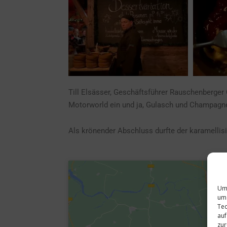
Till Elsässer, Geschäftsführer Rauschenberge
Motorworld ein und ja, Gulasch und Champagner 
Als krönender Abschluss durfte der karamellisi
Um 
um 
Tec
auf
zur