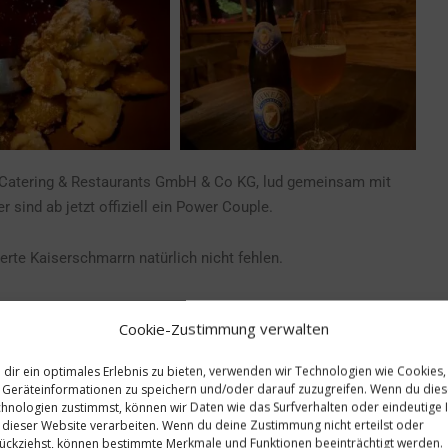
r Catering & Restaurants GmbH & Co KG, lud gemeinsam mit
sind ab jetzt offiziell ein Power Couple.
erte Kaiserschmarrn natürlich nicht fehlen.
Cookie-Zustimmung verwalten
dir ein optimales Erlebnis zu bieten, verwenden wir Technologien wie Cookies,
Geräteinformationen zu speichern und/oder darauf zuzugreifen. Wenn du die
hnologien zustimmst, können wir Daten wie das Surfverhalten oder eindeutige 
 dieser Website verarbeiten. Wenn du deine Zustimmung nicht erteilst oder
ückziehst, können bestimmte Merkmale und Funktionen beeinträchtigt werden.