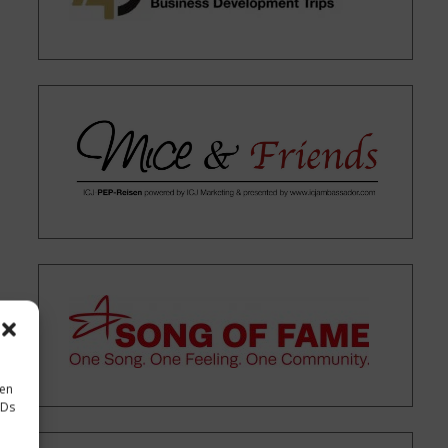
sen
IDs