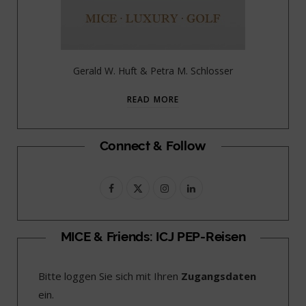
Gerald W. Huft & Petra M. Schlosser
READ MORE
Connect & Follow
F
X
I
L
a
(
n
i
c
T
s
n
MICE & Friends: ICJ PEP-Reisen
e
w
t
k
Bitte loggen Sie sich mit Ihren
Zugangsdaten
b
i
a
e
ein.
o
t
g
d