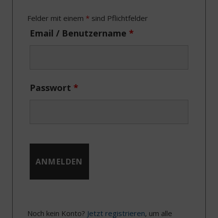
o
t
r
I
Felder mit einem
*
sind Pflichtfelder
k
e
a
n
Email / Benutzername
*
r
m
)
Passwort
*
Noch kein Konto?
Jetzt registrieren
, um alle