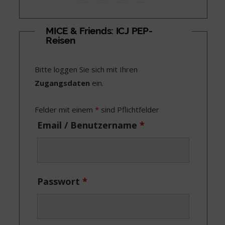
a
(
n
i
c
T
s
n
MICE & Friends: ICJ PEP-
Reisen
e
w
t
k
b
i
a
e
Bitte loggen Sie sich mit Ihren
o
t
g
d
Zugangsdaten
ein.
o
t
r
I
Felder mit einem
*
sind Pflichtfelder
k
e
a
n
Email / Benutzername
*
r
m
)
Passwort
*