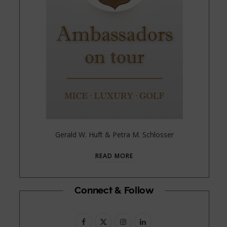
Gerald W. Huft & Petra M. Schlosser
READ MORE
Connect & Follow
F
X
I
L