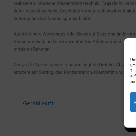
realisieren. Moderne Präsentationstechnik, Tageslicht, vari
dafür, dass klassische Geschäftsformate reibungslos funkti
historischen Schlosses spürbar bleibt.
Auch kleinere Workshops oder Breakout-Sessions finden i
Seminartechnik und ein konzentriertes Arbeitsumfeld machen
mittleren Rahmen.
Um 
Der große Vorteil dieser Location liegt im Umfeld: Abseits 
um 
Tec
entsteht ein Setting, das Konzentration, Kreativität und stra
auf
zur
Gerald Huft
M