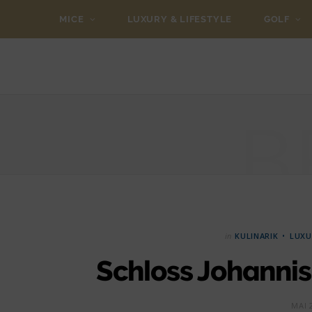
MICE
LUXURY & LIFESTYLE
GOLF
B
in
KULINARIK
LUXU
Schloss Johanni
MAI 