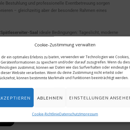
able Bestuhlung und professionelle Eventbetreuung sorgen
onieren – gleichzeitig aber der besondere Rahmen eines
m
Spätlesereiter-Saal
ideale Bedingungen: Tageslicht, moderne
 ihn besonders attraktiv für Meetings im kleineren und
Cookie-Zustimmung verwalten
dir ein optimales Erlebnis zu bieten, verwenden wir Technologien wie Cookies,
urbaner Hektik, mitten in den Weinbergen des Rheingaus,
Geräteinformationen zu speichern und/oder darauf zuzugreifen. Wenn du die
hnologien zustimmst, können wir Daten wie das Surfverhalten oder eindeutige 
tegische Entscheidungen spürbar fördert.
 dieser Website verarbeiten. Wenn du deine Zustimmung nicht erteilst oder
ückziehst, können bestimmte Merkmale und Funktionen beeinträchtigt werden.
AKZEPTIEREN
ABLEHNEN
EINSTELLUNGEN ANSEHE
Cookie-Richtlinie
Datenschutz
Impressum
EHR