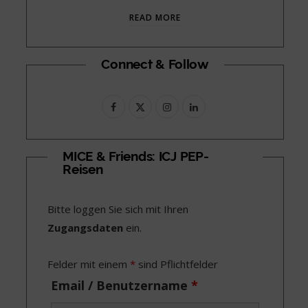
READ MORE
Connect & Follow
F
X
I
L
a
(
n
i
c
T
s
n
MICE & Friends: ICJ PEP-
Reisen
e
w
t
k
b
i
a
e
Bitte loggen Sie sich mit Ihren
o
t
g
d
Zugangsdaten
ein.
o
t
r
I
Felder mit einem
*
sind Pflichtfelder
k
e
a
n
Email / Benutzername
*
r
m