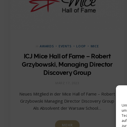
in
AWARDS
EVENTS
LOOP
MICE
ICJ Mice Hall of Fame – Robert
Grzybowski, Managing Director
Discovery Group
MÄRZ 17, 2023
Neues Mitglied in der Mice Hall of Fame – Robert
Grzybowski Managing Director Discovery Group
Um 
Als Absolvent der Warsaw School…
um 
Tec
auf
MEHR
zur