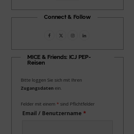
Connect & Follow
F
X
I
L
a
(
n
i
c
T
s
n
MICE & Friends: ICJ PEP-
Reisen
e
w
t
k
b
i
a
e
Bitte loggen Sie sich mit Ihren
o
t
g
d
Zugangsdaten
ein.
o
t
r
I
Felder mit einem
*
sind Pflichtfelder
k
e
a
n
Email / Benutzername
*
r
m
)