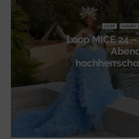
LOOP
LUXURY 
Loop MICE 24 –
Abend
hochherrschaf
MAI 