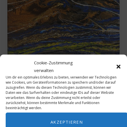
Cookie-Zustimmung
verwalten
Um dir ein optimales Erlebnis zu bieten, verwenden wir Technologien
in
KUNST & KULTUR
MICE & FRIENDS
wie Cookies, um Geräteinformationen zu speichern und/oder darauf
zuzugreifen. Wenn du diesen Technologien zustimmst, können wir
MICE & Friends: Kerstin Sokoll Arts
Daten wie das Surfverhalten oder eindeutige IDs auf dieser Website
verarbeiten. Wenn du deine Zustimmung nicht erteilst oder
JULI 9, 2025
zurückziehst, können bestimmte Merkmale und Funktionen
beeinträchtigt werden.
Art-Performerin Kerstin Sokoll Registrierte MICE
& Friends Teilnehmer erhalten mit dem Code „ICJ-
AKZEPTIEREN
Sokoll“ (bei Bestellung / Kauf angeben) 10%