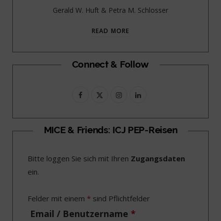
Gerald W. Huft & Petra M. Schlosser
READ MORE
Connect & Follow
F
X
I
L
a
(
n
i
c
T
s
n
MICE & Friends: ICJ PEP-Reisen
e
w
t
k
Bitte loggen Sie sich mit Ihren
Zugangsdaten
b
i
a
e
ein.
o
t
g
d
o
t
r
I
Felder mit einem
*
sind Pflichtfelder
k
e
a
n
Email / Benutzername
*