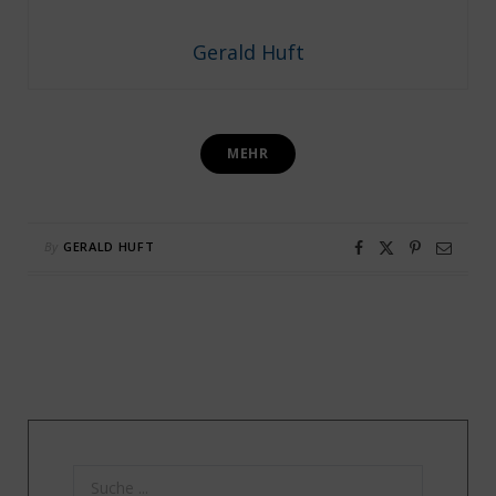
Gerald Huft
MEHR
By
GERALD HUFT