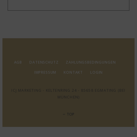
AGB
DATENSCHUTZ
ZAHLUNGSBEDINGUNGEN
IMPRESSUM
KONTAKT
LOGIN
ICJ MARKETING - KELTENRING 24 - 85658 EGMATING (BEI
MÜNCHEN)
TOP