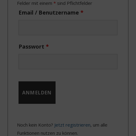
o
t
r
I
Felder mit einem
*
sind Pflichtfelder
k
e
a
n
Email / Benutzername
*
r
m
)
Passwort
*
Noch kein Konto?
Jetzt registrieren
, um alle
Funktionen nutzen zu können.