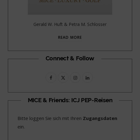
Gerald W. Huft & Petra M. Schlosser
READ MORE
Connect & Follow
F
X
I
L
a
(
n
i
c
T
s
n
MICE & Friends: ICJ PEP-Reisen
e
w
t
k
Bitte loggen Sie sich mit Ihren
Zugangsdaten
b
i
a
e
ein.
o
t
g
d