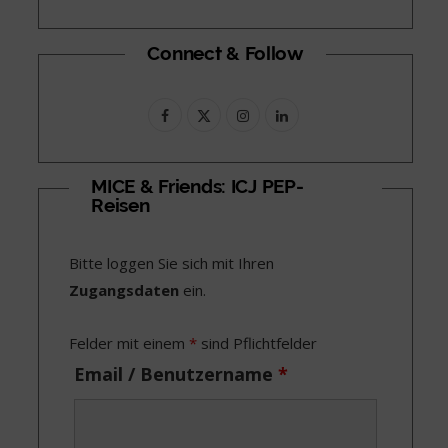
Connect & Follow
F
X
I
L
a
(
n
i
c
T
s
n
MICE & Friends: ICJ PEP-
Reisen
e
w
t
k
b
i
a
e
Bitte loggen Sie sich mit Ihren
o
t
g
d
Zugangsdaten
ein.
o
t
r
I
Felder mit einem
*
sind Pflichtfelder
k
e
a
n
Email / Benutzername
*
r
m
)