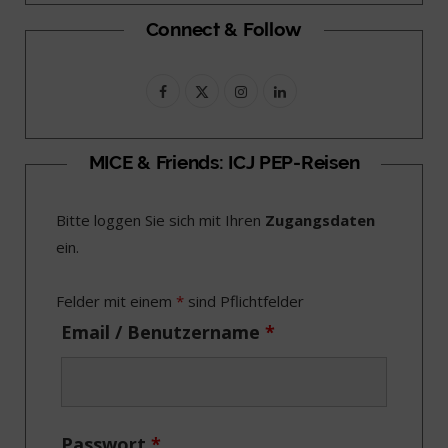
Connect & Follow
F
X
I
L
a
(
n
i
c
T
s
n
MICE & Friends: ICJ PEP-Reisen
e
w
t
k
Bitte loggen Sie sich mit Ihren
Zugangsdaten
b
i
a
e
ein.
o
t
g
d
o
t
r
I
Felder mit einem
*
sind Pflichtfelder
k
e
a
n
Email / Benutzername
*
r
m
)
Passwort
*