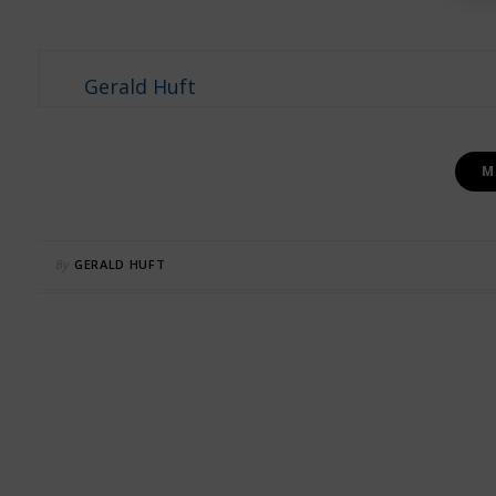
Gerald Huft
M
By
GERALD HUFT