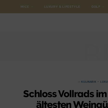
MICE
LUXURY & LIFESTYLE
GOLF
B
in
KULINARIK
LUXU
Schloss Vollrads im
ältesten Weingü