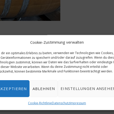
Cookie-Zustimmung verwalten
 nutzbare Räumlichkeiten, die sich flexibel für
Tagungen,
eren lassen. Räume im Herrenhaus, im Schlossensemble
dir ein optimales Erlebnis zu bieten, verwenden wir Technologien wie Cookies,
che Settings – vom konzentrierten Board-Meeting bis zur
Geräteinformationen zu speichern und/oder darauf zuzugreifen. Wenn du die
hnologien zustimmst, können wir Daten wie das Surfverhalten oder eindeutige 
 dieser Website verarbeiten. Wenn du deine Zustimmung nicht erteilst oder
ückziehst, können bestimmte Merkmale und Funktionen beeinträchtigt werden.
 Kombinationen der Räume unterbringen. Dabei ist die
ate ausgerichtet, ohne den historischen Charakter zu
AKZEPTIEREN
ABLEHNEN
EINSTELLUNGEN ANSEHE
schen Weinbergen, Innenhof und Schlossarchitektur schafft
Cookie-Richtlinie
Datenschutz
Impressum
ie-, Kreativ- und Führungsthemen ideal ist.