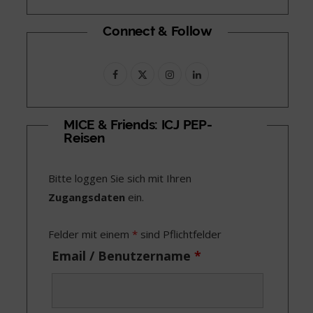
Connect & Follow
F
X
I
L
a
(
n
i
c
T
s
n
MICE & Friends: ICJ PEP-
Reisen
e
w
t
k
b
i
a
e
Bitte loggen Sie sich mit Ihren
o
t
g
d
Zugangsdaten
ein.
o
t
r
I
Felder mit einem
*
sind Pflichtfelder
k
e
a
n
Email / Benutzername
*
r
m
)