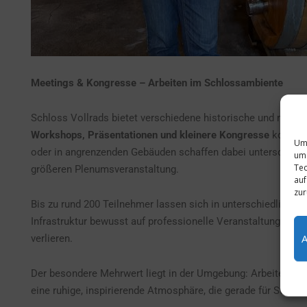
Meetings & Kongresse – Arbeiten im Schlossambiente
Schloss Vollrads bietet verschiedene historische und modern
Workshops, Präsentationen und kleinere Kongresse
kombini
Um 
oder in angrenzenden Gebäuden schaffen dabei unterschiedli
um 
Tec
größeren Plenumsveranstaltung.
auf
zur
Bis zu rund 200 Teilnehmer lassen sich in unterschiedlichen
Infrastruktur bewusst auf professionelle Veranstaltungsform
verlieren.
Der besondere Mehrwert liegt in der Umgebung: Arbeiten zwi
eine ruhige, inspirierende Atmosphäre, die gerade für Strateg