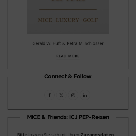
Gerald W. Huft & Petra M. Schlosser
READ MORE
Connect & Follow
F
X
I
L
a
(
n
i
c
T
s
n
MICE & Friends: ICJ PEP-Reisen
e
w
t
k
Bitte loggen Sie sich mit Ihren
Zugangsdaten