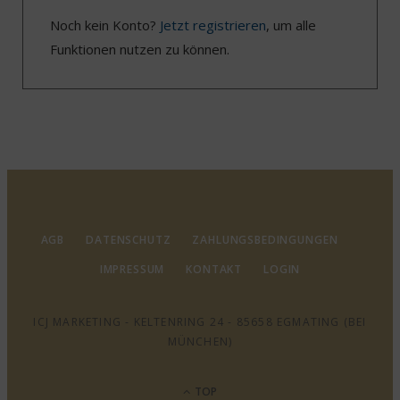
Noch kein Konto?
Jetzt registrieren
, um alle
Funktionen nutzen zu können.
AGB
DATENSCHUTZ
ZAHLUNGSBEDINGUNGEN
IMPRESSUM
KONTAKT
LOGIN
ICJ MARKETING - KELTENRING 24 - 85658 EGMATING (BEI
MÜNCHEN)
TOP