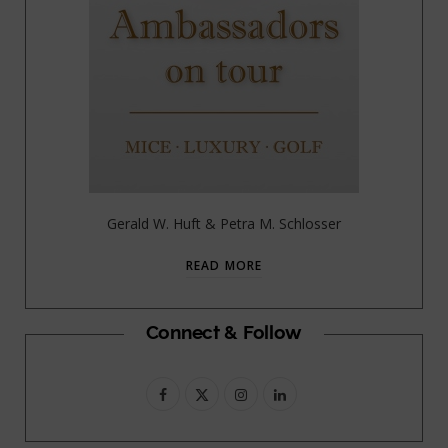
Gerald W. Huft & Petra M. Schlosser
READ MORE
Connect & Follow
F
X
I
L
a
(
n
i