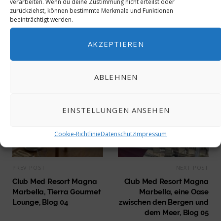
verarbeiten. Wenn du deine Zustimmung nicht erteilst oder
KUNSTEVENT
MESSE ARTMUC
zurückziehst, können bestimmte Merkmale und Funktionen
beeinträchtigt werden.
0
AKZEPTIEREN
ABLEHNEN
EINSTELLUNGEN ANSEHEN
Cookie-Richtlinie
Datenschutz
Impressum
PREV POST
NEXT POST
Club Med Resort Magna
Club Med Resort Magna
Marbella, Tierra Gourmet
Marbella, eine Oase
Lounge, Blog 04
zwischen den Bergen und
dem Meer, Blog 05