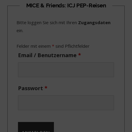
c
T
s
n
MICE & Friends: ICJ PEP-Reisen
e
w
t
k
Bitte loggen Sie sich mit Ihren
Zugangsdaten
b
i
a
e
ein.
o
t
g
d
o
t
r
I
Felder mit einem
*
sind Pflichtfelder
k
e
a
n
Email / Benutzername
*
r
m
)
Passwort
*