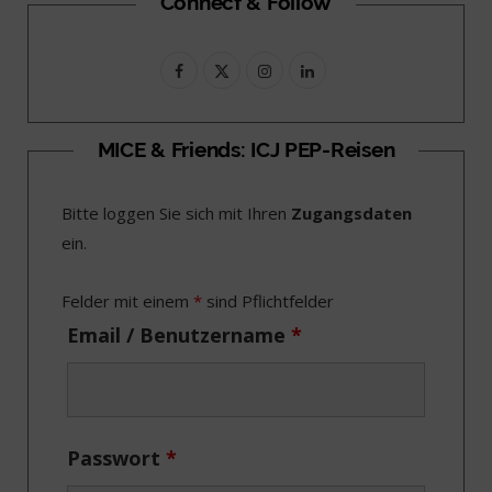
Connect & Follow
F
X
I
L
a
(
n
i
c
T
s
n
MICE & Friends: ICJ PEP-Reisen
e
w
t
k
Bitte loggen Sie sich mit Ihren
Zugangsdaten
b
i
a
e
ein.
o
t
g
d
o
t
r
I
Felder mit einem
*
sind Pflichtfelder
k
e
a
n
Email / Benutzername
*
r
m
)
Passwort
*