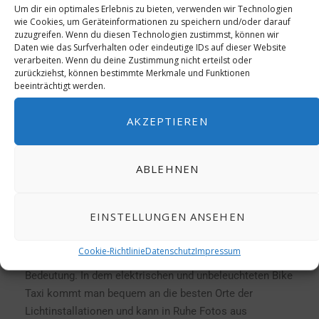
Um dir ein optimales Erlebnis zu bieten, verwenden wir Technologien
wie Cookies, um Geräteinformationen zu speichern und/oder darauf
zuzugreifen. Wenn du diesen Technologien zustimmst, können wir
Daten wie das Surfverhalten oder eindeutige IDs auf dieser Website
verarbeiten. Wenn du deine Zustimmung nicht erteilst oder
zurückziehst, können bestimmte Merkmale und Funktionen
beeinträchtigt werden.
AKZEPTIEREN
ABLEHNEN
Ein besonderes Erlebnis ist eine Bike Taxi Tour entlang
EINSTELLUNGEN ANSEHEN
der wichtigsten Sehenswürdigkeiten. Man erhält bei
dieser individuellen Tour einen guten Überblick mit den
Cookie-Richtlinie
Datenschutz
Impressum
dazu gehörenden Erklärungen zur Geschichte und der
Bedeutung. In dem elektrischen und unbeleuchteten Bike
Taxi kommt man bequem an die besten Orte der
Lichtinstallationen und kann in Ruhe Fotos aus