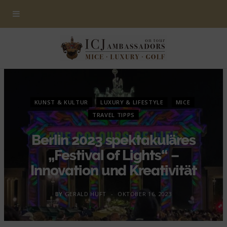
KUNST & KULTUR
LUXURY & LIFESTYLE
MICE
TRAVEL TIPPS
Berlin 2023 spektakuläres
„Festival of Lights“ –
Innovation und Kreativität
BY
GERALD HUFT
OKTOBER 16, 2023