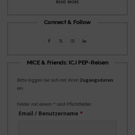
READ MORE
Connect & Follow
F
X
I
L
a
(
n
i
c
T
s
n
MICE & Friends: ICJ PEP-Reisen
e
w
t
k
Bitte loggen Sie sich mit Ihren
Zugangsdaten
b
i
a
e
ein.
o
t
g
d
o
t
r
I
Felder mit einem
*
sind Pflichtfelder
k
e
a
n
Email / Benutzername
*
r
m
)