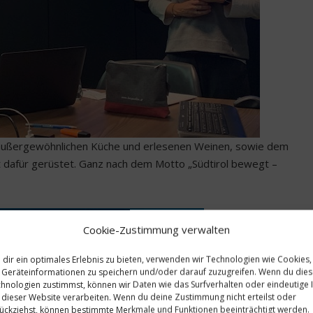
er außergewöhnlichen Küche und erlesenen Weinen, sowie dem
t dafür gerüstet. Ganz nach dem Motto „Südtirol bewegt –
Cookie-Zustimmung verwalten
dir ein optimales Erlebnis zu bieten, verwenden wir Technologien wie Cookies,
Geräteinformationen zu speichern und/oder darauf zuzugreifen. Wenn du die
hnologien zustimmst, können wir Daten wie das Surfverhalten oder eindeutige 
 dieser Website verarbeiten. Wenn du deine Zustimmung nicht erteilst oder
ückziehst, können bestimmte Merkmale und Funktionen beeinträchtigt werden.