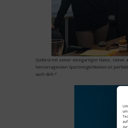
Südtirol mit seiner einzigartigen Natur, sein
hervorragenden Sportmöglichkeiten ist perfek
auch dich !“
Um 
um 
Tec
auf
zur