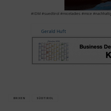
#IDM #suedtirol #miceladies #mice #nachhaltig
Gerald Huft
BRIXEN
SÜDTIROL