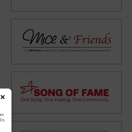
sen
IDs