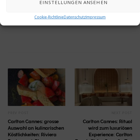
EINSTELLUNGEN ANSEHEN
CARLTON CANNES
RED2024/09/02
Cookie-Richtlinie
Datenschutz
Impressum
0
PREV POST
NEXT POST
Carlton Cannes: grosse
Carlton Cannes: Ritual
Auswahl an kulinarischen
wird zum luxuriösen
Köstlichkeiten: Riviera
Experience: Carlton