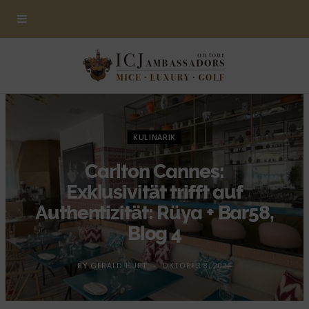
KULINARIK
Carlton Cannes:
Exklusivität trifft auf
Authentizität: Rüya + Bar58,
Blog 4
BY
GERALD HUFT
OKTOBER 8, 2024