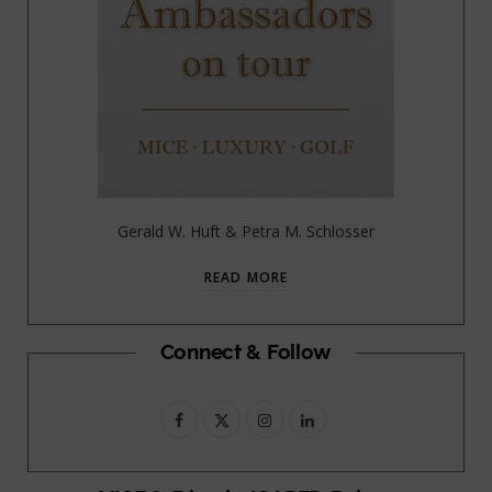
Gerald W. Huft & Petra M. Schlosser
READ MORE
Connect & Follow
F
X
I
L
a
(
n
i