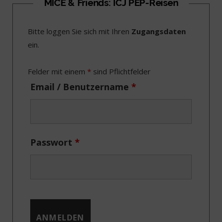
c
T
s
n
MICE & Friends: ICJ PEP-Reisen
e
w
t
k
Bitte loggen Sie sich mit Ihren
Zugangsdaten
b
i
a
e
ein.
o
t
g
d
o
t
r
I
Felder mit einem
*
sind Pflichtfelder
k
e
a
n
Email / Benutzername
*
r
m
)
Passwort
*