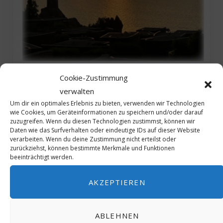
Cookie-Zustimmung
verwalten
in
ICJ MAGAZINE ONLINE
LUXURY & LIFESTYLE
MICE
Um dir ein optimales Erlebnis zu bieten, verwenden wir Technologien
Club Med Cefalù
wie Cookies, um Geräteinformationen zu speichern und/oder darauf
zuzugreifen. Wenn du diesen Technologien zustimmst, können wir
Daten wie das Surfverhalten oder eindeutige IDs auf dieser Website
DEZEMBER 14, 2021
verarbeiten. Wenn du deine Zustimmung nicht erteilst oder
zurückziehst, können bestimmte Merkmale und Funktionen
Link zum Magazine
beeinträchtigt werden.
MEHR
AKZEPTIEREN
ABLEHNEN