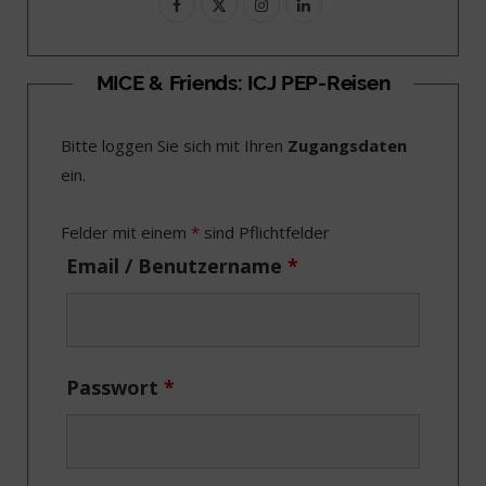
F
X
I
L
a
(
n
i
c
T
s
n
MICE & Friends: ICJ PEP-Reisen
e
w
t
k
Bitte loggen Sie sich mit Ihren
Zugangsdaten
b
i
a
e
ein.
o
t
g
d
o
t
r
I
Felder mit einem
*
sind Pflichtfelder
k
e
a
n
Email / Benutzername
*
r
m
)
Passwort
*