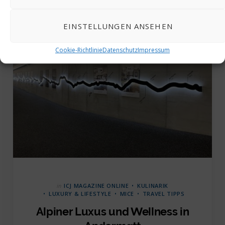
EINSTELLUNGEN ANSEHEN
Cookie-Richtlinie
Datenschutz
Impressum
in
ICJ MAGAZINE ONLINE
KULINARIK
LUXURY & LIFESTYLE
MICE
TRAVEL TIPPS
Alpiner Luxus und Wellness in