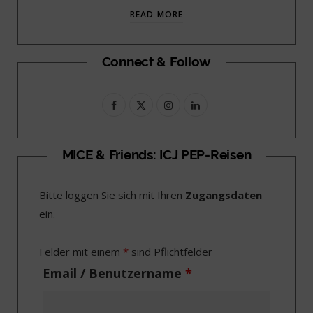
READ MORE
Connect & Follow
F
X
I
L
a
(
n
i
c
T
s
n
MICE & Friends: ICJ PEP-Reisen
e
w
t
k
Bitte loggen Sie sich mit Ihren
Zugangsdaten
b
i
a
e
ein.
o
t
g
d
o
t
r
I
Felder mit einem
*
sind Pflichtfelder
k
e
a
n
Email / Benutzername
*
r
m