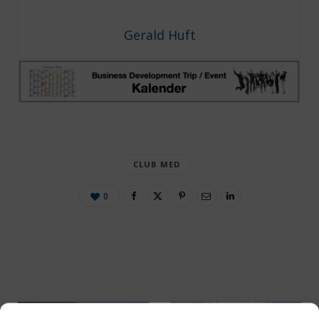
Gerald Huft
CLUB MED
0