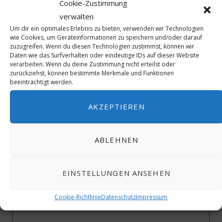
Cookie-Zustimmung
verwalten
Um dir ein optimales Erlebnis zu bieten, verwenden wir Technologien
wie Cookies, um Geräteinformationen zu speichern und/oder darauf
zuzugreifen. Wenn du diesen Technologien zustimmst, können wir
Daten wie das Surfverhalten oder eindeutige IDs auf dieser Website
PREV POST
NEXT POST
verarbeiten. Wenn du deine Zustimmung nicht erteilst oder
Aldiana Club Rocca
Aldiana Club Rocca
zurückziehst, können bestimmte Merkmale und Funktionen
beeinträchtigt werden.
Nettuno Calabria:
Nettuno Calabria: Tropea
Entertainment und Sport,
entdecken – Meer,
Blog 4
Gassen, Kultur, Blog 5
AKZEPTIEREN
ABLEHNEN
EINSTELLUNGEN ANSEHEN
Cookie-Richtlinie
Datenschutz
Impressum