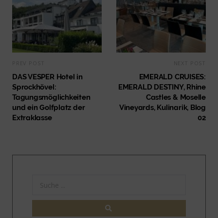
PREV POST
NEXT POST
DAS VESPER Hotel in
EMERALD CRUISES:
Sprockhövel:
EMERALD DESTINY, Rhine
Tagungsmöglichkeiten
Castles & Moselle
und ein Golfplatz der
Vineyards, Kulinarik, Blog
Extraklasse
02