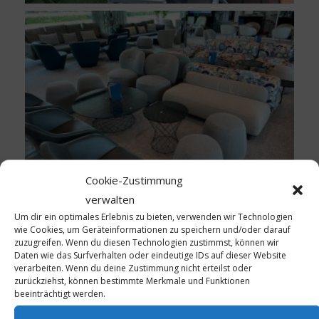
Cookie-Zustimmung
verwalten
Kulinarische Höhepunkte und Exklusivität
Um dir ein optimales Erlebnis zu bieten, verwenden wir Technologien
wie Cookies, um Geräteinformationen zu speichern und/oder darauf
Ein weiteres Highlight ist die kulinarische Vielfalt an
zuzugreifen. Wenn du diesen Technologien zustimmst, können wir
Bord. Von Gourmet-Menüs, die die kulinarische Kultur
Daten wie das Surfverhalten oder eindeutige IDs auf dieser Website
der besuchten Orte widerspiegeln, bis hin zu exklusiven
verarbeiten. Wenn du deine Zustimmung nicht erteilst oder
zurückziehst, können bestimmte Merkmale und Funktionen
Weinen zumeist aus der Region – die Essens- und
beeinträchtigt werden.
Getränkeangebote sind erstklassig. Solche