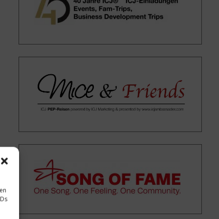
sen
IDs