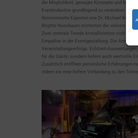
die Möglichkeit, gewagte Konzepte und kreative
Eventindustrie grundlegend zu verändern.
Renommierte Experten wie Dr. Michael Kerkloh
Birgitte Nussbaum erörterten die vielversprech
Zwei zentrale Trends kristallisierten sich hera
Empathie in der Eventgestaltung. Die Anwendun
Veranstaltungserfolgs. Echtzeit-Auswertungen 
für die Gäste, sondern liefern auch wertvolle 
Zusätzlich eröffnen persönliche Erfahrungen 
indem sie eine tiefere Verbindung zu den Teiln