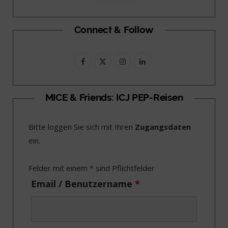
Connect & Follow
F
X
I
L
a
(
n
i
c
T
s
n
MICE & Friends: ICJ PEP-Reisen
e
w
t
k
Bitte loggen Sie sich mit Ihren
Zugangsdaten
b
i
a
e
ein.
o
t
g
d
o
t
r
I
Felder mit einem
*
sind Pflichtfelder
k
e
a
n
Email / Benutzername
*
r
m
)