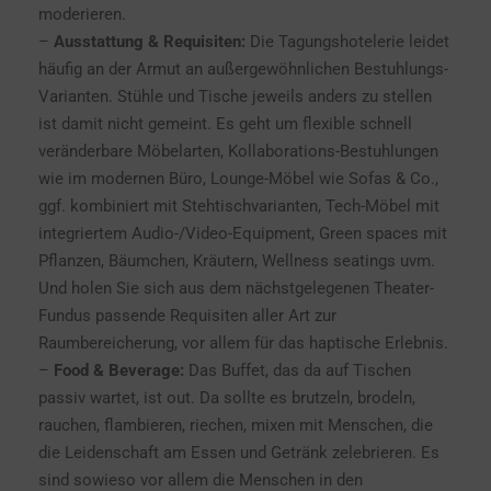
moderieren.
–
Ausstattung & Requisiten:
Die Tagungshotelerie leidet
häufig an der Armut an außergewöhnlichen Bestuhlungs-
Varianten. Stühle und Tische jeweils anders zu stellen
ist damit nicht gemeint. Es geht um flexible schnell
veränderbare Möbelarten, Kollaborations-Bestuhlungen
wie im modernen Büro, Lounge-Möbel wie Sofas & Co.,
ggf. kombiniert mit Stehtischvarianten, Tech-Möbel mit
integriertem Audio-/Video-Equipment, Green spaces mit
Pflanzen, Bäumchen, Kräutern, Wellness seatings uvm.
Und holen Sie sich aus dem nächstgelegenen Theater-
Fundus passende Requisiten aller Art zur
Raumbereicherung, vor allem für das haptische Erlebnis.
–
Food & Beverage:
Das Buffet, das da auf Tischen
passiv wartet, ist out. Da sollte es brutzeln, brodeln,
rauchen, flambieren, riechen, mixen mit Menschen, die
die Leidenschaft am Essen und Getränk zelebrieren. Es
sind sowieso vor allem die Menschen in den