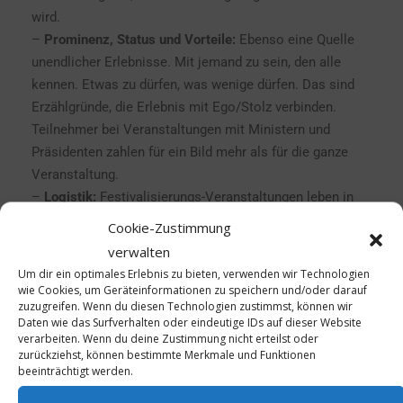
wird.
–
Prominenz, Status und Vorteile:
Ebenso eine Quelle
unendlicher Erlebnisse. Mit jemand zu sein, den alle
kennen. Etwas zu dürfen, was wenige dürfen. Das sind
Erzählgründe, die Erlebnis mit Ego/Stolz verbinden.
Teilnehmer bei Veranstaltungen mit Ministern und
Präsidenten zahlen für ein Bild mehr als für die ganze
Veranstaltung.
–
Logistik:
Festivalisierungs-Veranstaltungen leben in
der Regel von mehr Event-Elementen als „normale“
Cookie-Zustimmung
Tagungen. Die Logistik, das Bewegen der Teilnehmer von
verwalten
A nach B, ist eine weitere Festivalisierungsmethode. Die
Um dir ein optimales Erlebnis zu bieten, verwenden wir Technologien
Limousine ist das eine, sie zu bespielen das Festival.
wie Cookies, um Geräteinformationen zu speichern und/oder darauf
zuzugreifen. Wenn du diesen Technologien zustimmst, können wir
Der Flug der Gruppe ist das eine, die Wartezeit vorher
Daten wie das Surfverhalten oder eindeutige IDs auf dieser Website
und nachher zu bespielen ist das Festival. Ohne
verarbeiten. Wenn du deine Zustimmung nicht erteilst oder
Grenzen…
zurückziehst, können bestimmte Merkmale und Funktionen
beeinträchtigt werden.
–
Spiele:
Menschen spielen gern, wenn es das richtig
Spiel für sie ist. Quiz ist eine beliebte Möglichkeit. Oder