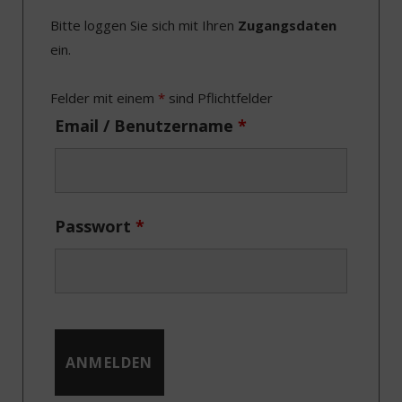
e
w
t
k
Bitte loggen Sie sich mit Ihren
Zugangsdaten
b
i
a
e
ein.
o
t
g
d
o
t
r
I
Felder mit einem
*
sind Pflichtfelder
k
e
a
n
Email / Benutzername
*
r
m
)
Passwort
*