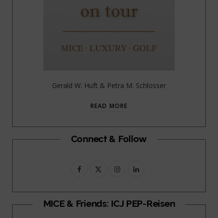
Gerald W. Huft & Petra M. Schlosser
READ MORE
Connect & Follow
F
X
I
L
a
(
n
i
c
T
s
n
MICE & Friends: ICJ PEP-Reisen