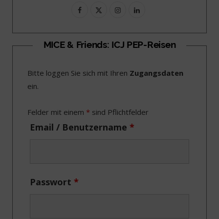
F
X
I
L
a
(
n
i
c
T
s
n
MICE & Friends: ICJ PEP-Reisen
e
w
t
k
Bitte loggen Sie sich mit Ihren
Zugangsdaten
b
i
a
e
ein.
o
t
g
d
o
t
r
I
Felder mit einem
*
sind Pflichtfelder
k
e
a
n
Email / Benutzername
*
r
m
)
Passwort
*