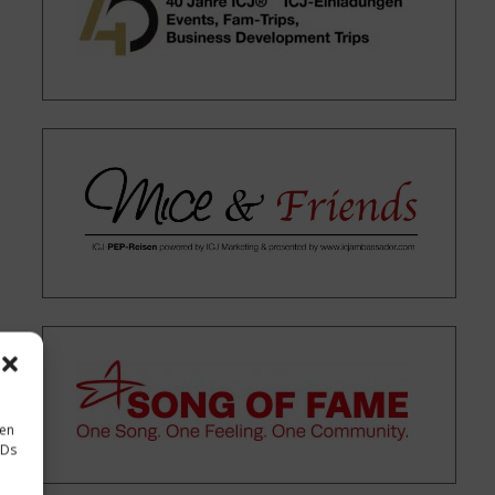
sen
IDs