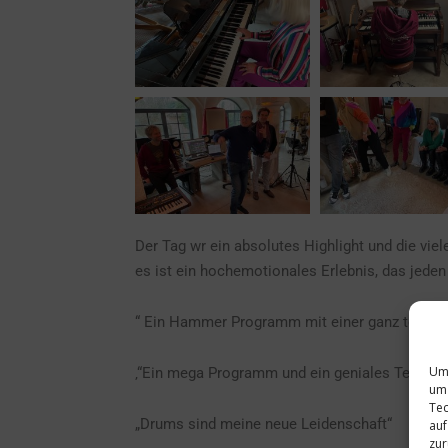
Der Tag wr ein absolutes Highlight und die viele
es ist ein hochemotionales Erlebnis, das jeden
“ Ein Hammer Programm mit einer ganz tollen
Um 
‚“Ein mega Programm und ein geniales Teameve
um 
Tec
„Drums sind meine neue Leidenschaft“
auf
zur