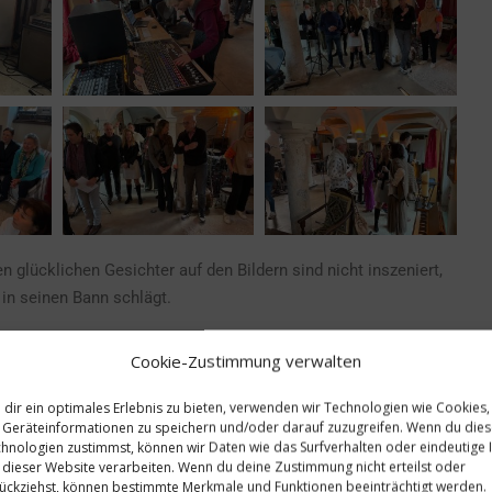
n glücklichen Gesichter auf den Bildern sind nicht inszeniert,
 in seinen Bann schlägt.
 Truppe“
Cookie-Zustimmung verwalten
dir ein optimales Erlebnis zu bieten, verwenden wir Technologien wie Cookies,
nt. bin noch ganz geflasht“
Geräteinformationen zu speichern und/oder darauf zuzugreifen. Wenn du die
hnologien zustimmst, können wir Daten wie das Surfverhalten oder eindeutige 
 dieser Website verarbeiten. Wenn du deine Zustimmung nicht erteilst oder
ückziehst, können bestimmte Merkmale und Funktionen beeinträchtigt werden.