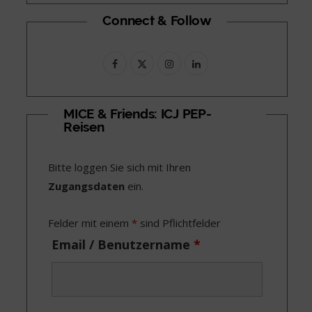
Connect & Follow
F
X
I
L
a
(
n
i
c
T
s
n
MICE & Friends: ICJ PEP-
Reisen
e
w
t
k
b
i
a
e
Bitte loggen Sie sich mit Ihren
o
t
g
d
Zugangsdaten
ein.
o
t
r
I
Felder mit einem
*
sind Pflichtfelder
k
e
a
n
Email / Benutzername
*
r
m
)