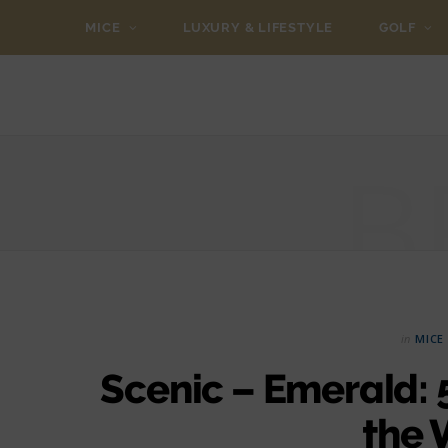
MICE
LUXURY & LIFESTYLE
GOLF
B
in
MICE
Scenic – Emerald: 
the 