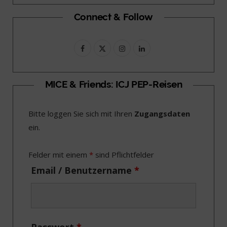
Connect & Follow
F
X
I
L
a
(
n
i
c
T
s
n
MICE & Friends: ICJ PEP-Reisen
e
w
t
k
Bitte loggen Sie sich mit Ihren
Zugangsdaten
b
i
a
e
ein.
o
t
g
d
o
t
r
I
Felder mit einem
*
sind Pflichtfelder
k
e
a
n
Email / Benutzername
*
r
m
)
Passwort
*