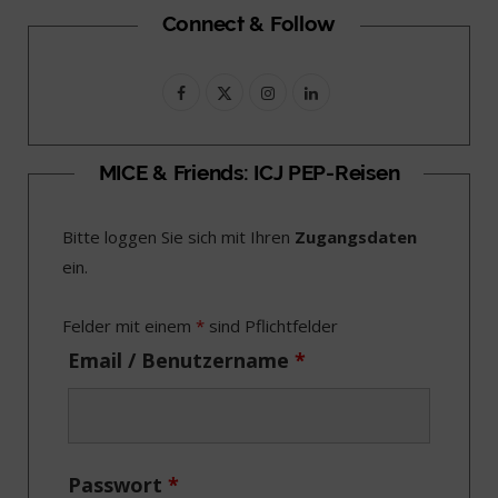
Connect & Follow
F
X
I
L
a
(
n
i
c
T
s
n
MICE & Friends: ICJ PEP-Reisen
e
w
t
k
Bitte loggen Sie sich mit Ihren
Zugangsdaten
b
i
a
e
ein.
o
t
g
d
o
t
r
I
Felder mit einem
*
sind Pflichtfelder
k
e
a
n
Email / Benutzername
*
r
m
)
Passwort
*