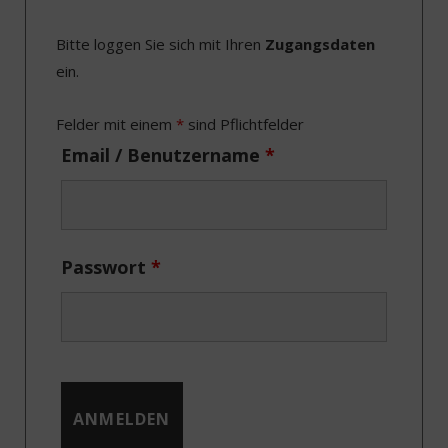
e
w
t
k
Bitte loggen Sie sich mit Ihren
Zugangsdaten
b
i
a
e
ein.
o
t
g
d
o
t
r
I
Felder mit einem
*
sind Pflichtfelder
k
e
a
n
Email / Benutzername
*
r
m
)
Passwort
*