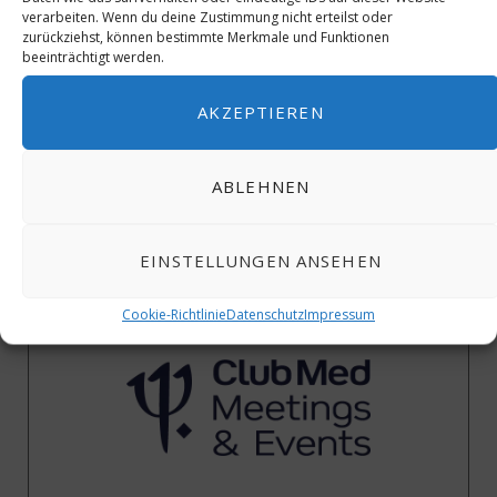
verarbeiten. Wenn du deine Zustimmung nicht erteilst oder
zurückziehst, können bestimmte Merkmale und Funktionen
beeinträchtigt werden.
AKZEPTIEREN
ABLEHNEN
EINSTELLUNGEN ANSEHEN
40 Jahre ICJ – Wir gratulieren
Cookie-Richtlinie
Datenschutz
Impressum