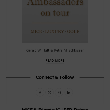
Gerald W. Huft & Petra M. Schlosser
READ MORE
Connect & Follow
F
X
I
L
a
(
n
i
c
T
s
n
MICE & Friends: ICJ PEP-Reisen