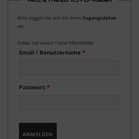
e
w
t
k
Bitte loggen Sie sich mit Ihren
Zugangsdaten
b
i
a
e
ein.
o
t
g
d
o
t
r
I
Felder mit einem
*
sind Pflichtfelder
k
e
a
n
Email / Benutzername
*
r
m
)
Passwort
*