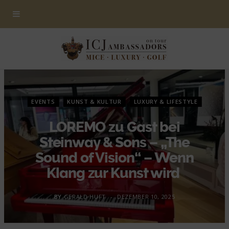
EVENTS
KUNST & KULTUR
LUXURY & LIFESTYLE
LOREMO zu Gast bei
Steinway & Sons – „The
Sound of Vision“ – Wenn
Klang zur Kunst wird
BY
GERALD HUFT
DEZEMBER 10, 2025