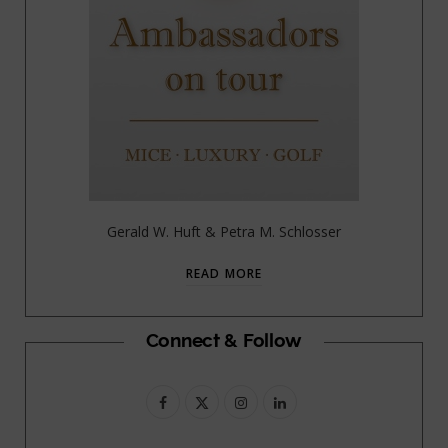
Gerald W. Huft & Petra M. Schlosser
READ MORE
Connect & Follow
F
X
I
L
a
(
n
i