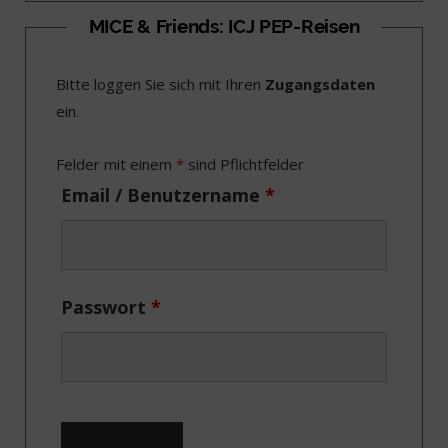
c
T
s
n
MICE & Friends: ICJ PEP-Reisen
e
w
t
k
Bitte loggen Sie sich mit Ihren
Zugangsdaten
b
i
a
e
ein.
o
t
g
d
o
t
r
I
Felder mit einem
*
sind Pflichtfelder
k
e
a
n
Email / Benutzername
*
r
m
)
Passwort
*