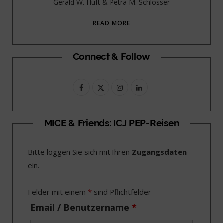
Gerald W. Huft & Petra M. Schlosser
READ MORE
Connect & Follow
F
X
I
L
a
(
n
i
c
T
s
n
MICE & Friends: ICJ PEP-Reisen
e
w
t
k
Bitte loggen Sie sich mit Ihren
Zugangsdaten
b
i
a
e
ein.
o
t
g
d
o
t
r
I
Felder mit einem
*
sind Pflichtfelder
k
e
a
n
Email / Benutzername
*
r
m