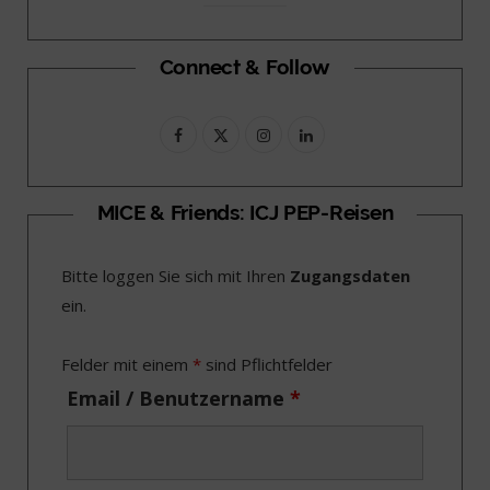
Connect & Follow
F
X
I
L
a
(
n
i
c
T
s
n
MICE & Friends: ICJ PEP-Reisen
e
w
t
k
Bitte loggen Sie sich mit Ihren
Zugangsdaten
b
i
a
e
ein.
o
t
g
d
o
t
r
I
Felder mit einem
*
sind Pflichtfelder
k
e
a
n
Email / Benutzername
*
r
m
)