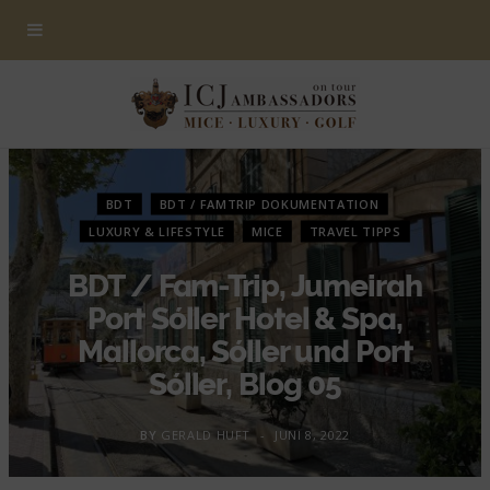
BDT
BDT / FAMTRIP DOKUMENTATION
LUXURY & LIFESTYLE
MICE
TRAVEL TIPPS
BDT / Fam-Trip, Jumeirah
Port Sóller Hotel & Spa,
Mallorca, Sóller und Port
Sóller, Blog 05
BY
GERALD HUFT
JUNI 8, 2022