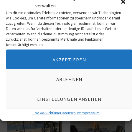
verwalten
Um dir ein optimales Erlebnis zu bieten, verwenden wir Technologien
wie Cookies, um Geräteinformationen zu speichern und/oder darauf
zuzugreifen. Wenn du diesen Technologien zustimmst, können wir
BDT
BDT2022/04/1
Daten wie das Surfverhalten oder eindeutige IDs auf dieser Website
verarbeiten. Wenn du deine Zustimmung nicht erteilst oder
BUSINESS DEVELOPMENT TRIP
FAM-TRIPS
zurückziehst, können bestimmte Merkmale und Funktionen
beeinträchtigt werden.
JUMEIRAH PORT SOLLER MALLORCA
MALLORCA
SÓLLER
AKZEPTIEREN
0
ABLEHNEN
EINSTELLUNGEN ANSEHEN
Cookie-Richtlinie
Datenschutz
Impressum