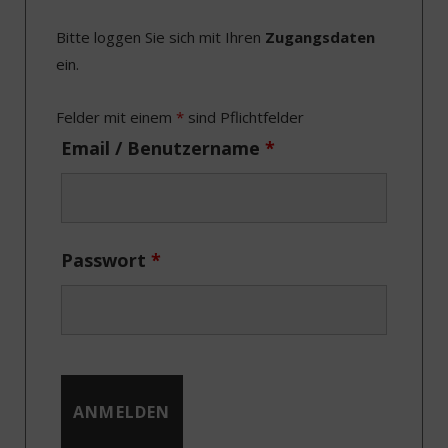
e
w
t
k
Bitte loggen Sie sich mit Ihren
Zugangsdaten
b
i
a
e
ein.
o
t
g
d
o
t
r
I
Felder mit einem
*
sind Pflichtfelder
k
e
a
n
Email / Benutzername
*
r
m
)
Passwort
*