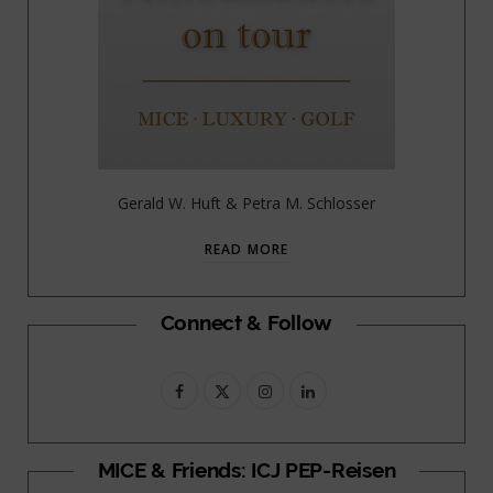
Gerald W. Huft & Petra M. Schlosser
READ MORE
Connect & Follow
F
X
I
L
a
(
n
i
c
T
s
n
MICE & Friends: ICJ PEP-Reisen