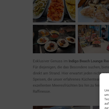
Exklusiver Genuss im
Indigo Beach Lounge Re
Für diejenigen, die das Besondere suchen, biet
direkt am Strand. Hier erwartet jeden nicht n
Speisen, die unser erfahrenes Küchenteam mit 
exzellenten Meeresfrüchten bis hin zu feinsten
Um 
Raffinesse.
um 
Tec
auf
zur