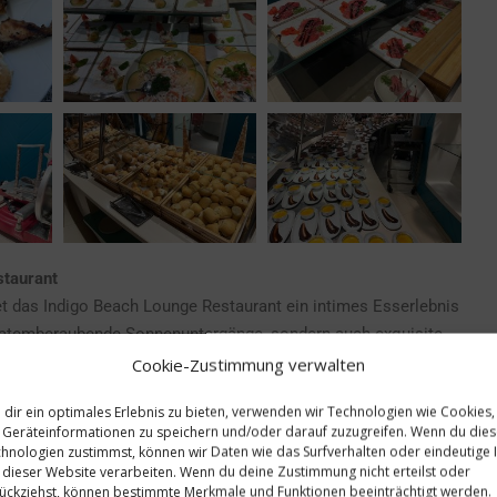
staurant
et das Indigo Beach Lounge Restaurant ein intimes Esserlebnis
ur atemberaubende Sonnenuntergänge, sondern auch exquisite
viel Liebe zum Detail zubereitet. Die Menüauswahl reicht von
Cookie-Zustimmung verwalten
 Fleischgerichten – stets mit einem Hauch karibischer
dir ein optimales Erlebnis zu bieten, verwenden wir Technologien wie Cookies,
Geräteinformationen zu speichern und/oder darauf zuzugreifen. Wenn du die
hnologien zustimmst, können wir Daten wie das Surfverhalten oder eindeutige 
 dieser Website verarbeiten. Wenn du deine Zustimmung nicht erteilst oder
ückziehst, können bestimmte Merkmale und Funktionen beeinträchtigt werden.