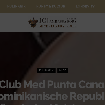
KULINARIK
KUNST & KULTUR
LONGEVITY
KULINARIK
MICE
Club Med Punta Cana
ominikanische Republi