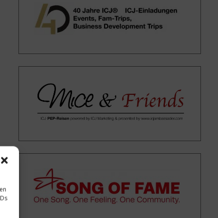
sen
IDs