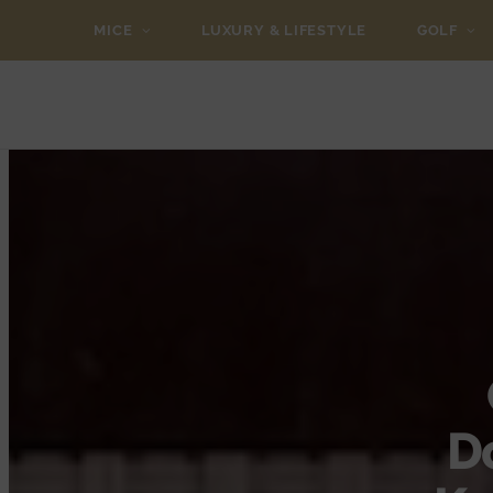
MICE
LUXURY & LIFESTYLE
GOLF
D