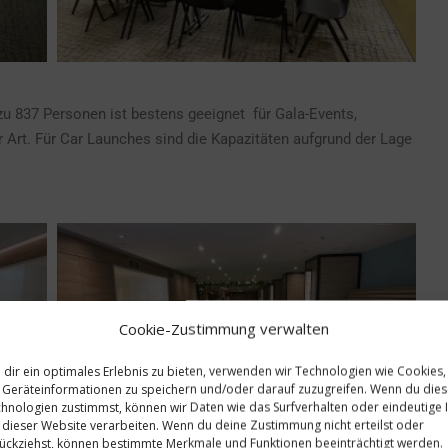
u 837 Personen ist bestens geeignet für Gala-Events,
 Art. Für Car Launches sind die Kapazitäten aufgrund der Lage
Cookie-Zustimmung verwalten
dir ein optimales Erlebnis zu bieten, verwenden wir Technologien wie Cookies,
Geräteinformationen zu speichern und/oder darauf zuzugreifen. Wenn du die
hnologien zustimmst, können wir Daten wie das Surfverhalten oder eindeutige 
 dieser Website verarbeiten. Wenn du deine Zustimmung nicht erteilst oder
ückziehst, können bestimmte Merkmale und Funktionen beeinträchtigt werden.