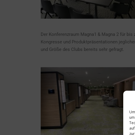
Der Konferenzraum Magna1 & Magna 2 für bis z
Kongresse und Produktpräsentationen jeglicher
und Größe des Clubs bereits sehr gefragt.
Um 
um 
Tec
auf
zur