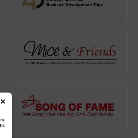
sen
IDs