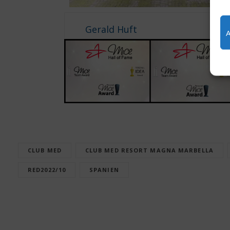
Gerald Huft
CLUB MED
CLUB MED RESORT MAGNA MARBELLA
RED2022/10
SPANIEN