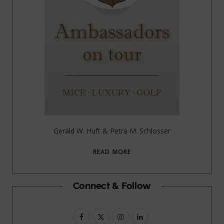
Gerald W. Huft & Petra M. Schlosser
READ MORE
Connect & Follow
F
X
I
L