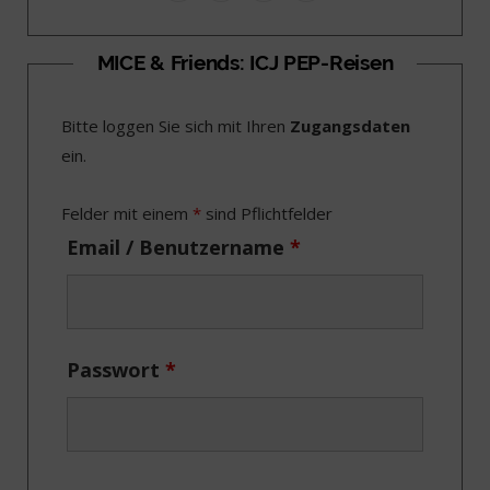
a
(
n
i
c
T
s
n
MICE & Friends: ICJ PEP-Reisen
e
w
t
k
Bitte loggen Sie sich mit Ihren
Zugangsdaten
b
i
a
e
ein.
o
t
g
d
o
t
r
I
Felder mit einem
*
sind Pflichtfelder
k
e
a
n
Email / Benutzername
*
r
m
)
Passwort
*