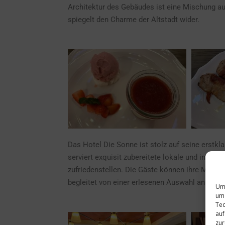
Architektur des Gebäudes ist eine Mischung au
spiegelt den Charme der Altstadt wider.
Das Hotel Die Sonne ist stolz auf seine erstk
serviert exquisit zubereitete lokale und intern
zufriedenstellen. Die Gäste können ihre Mahlz
begleitet von einer erlesenen Auswahl an Wein
Um 
um 
Tec
auf
zur