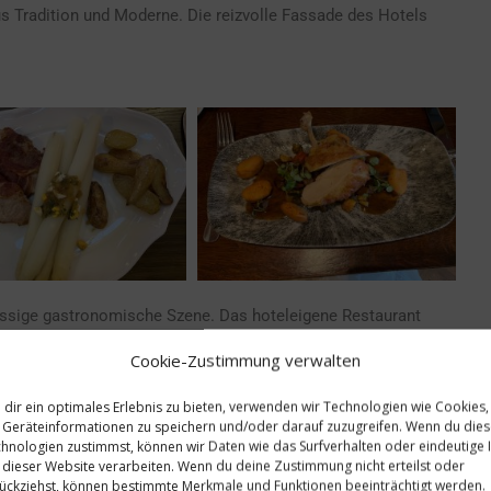
s Tradition und Moderne. Die reizvolle Fassade des Hotels
lassige gastronomische Szene. Das hoteleigene Restaurant
ationale Gerichte, die selbst die anspruchsvollsten Gaumen
Cookie-Zustimmung verwalten
eiten in einem eleganten und komfortablen Ambiente genießen,
en und Getränken.
dir ein optimales Erlebnis zu bieten, verwenden wir Technologien wie Cookies,
Geräteinformationen zu speichern und/oder darauf zuzugreifen. Wenn du die
hnologien zustimmst, können wir Daten wie das Surfverhalten oder eindeutige 
 dieser Website verarbeiten. Wenn du deine Zustimmung nicht erteilst oder
ückziehst, können bestimmte Merkmale und Funktionen beeinträchtigt werden.