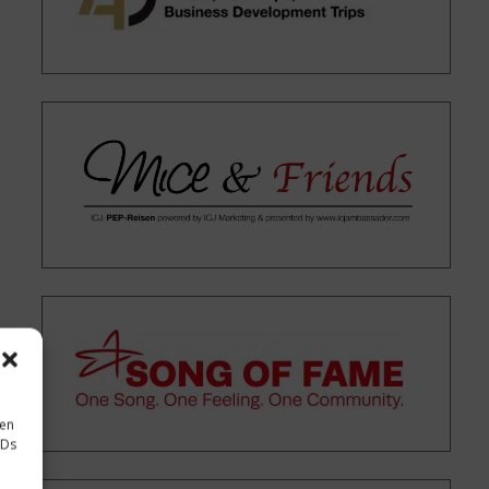
sen
IDs