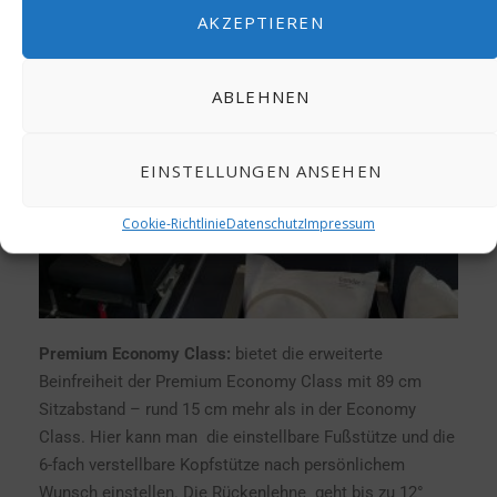
AKZEPTIEREN
ABLEHNEN
EINSTELLUNGEN ANSEHEN
Cookie-Richtlinie
Datenschutz
Impressum
Premium Economy Class:
bietet die erweiterte
Beinfreiheit der Premium Economy Class mit 89 cm
Sitzabstand – rund 15 cm mehr als in der Economy
Class. Hier kann man die einstellbare Fußstütze und die
6-fach verstellbare Kopfstütze nach persönlichem
Wunsch einstellen. Die Rückenlehne geht bis zu 12°