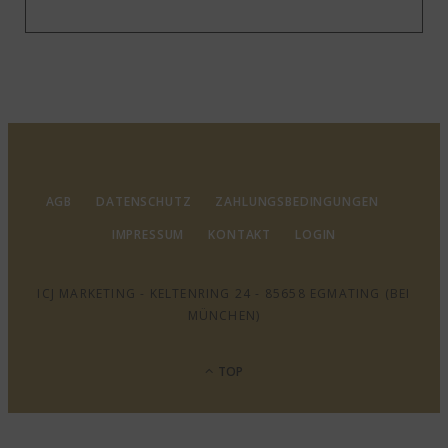
AGB
DATENSCHUTZ
ZAHLUNGSBEDINGUNGEN
IMPRESSUM
KONTAKT
LOGIN
ICJ MARKETING - KELTENRING 24 - 85658 EGMATING (BEI
MÜNCHEN)
TOP