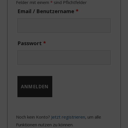
o
t
r
I
Felder mit einem
*
sind Pflichtfelder
k
e
a
n
Email / Benutzername
*
r
m
)
Passwort
*
Noch kein Konto?
Jetzt registrieren
, um alle
Funktionen nutzen zu können.