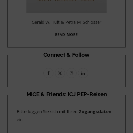
Gerald W. Huft & Petra M. Schlosser
READ MORE
Connect & Follow
F
X
I
L
a
(
n
i
c
T
s
n
MICE & Friends: ICJ PEP-Reisen
e
w
t
k
Bitte loggen Sie sich mit Ihren
Zugangsdaten
b
i
a
e
ein.
o
t
g
d