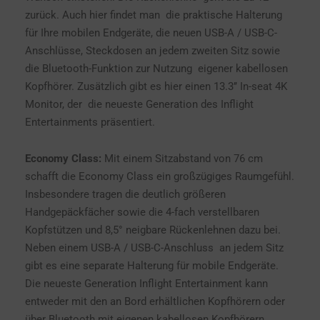
zurück. Auch hier findet man die praktische Halterung
für Ihre mobilen Endgeräte, die neuen USB-A / USB-C-
Anschlüsse, Steckdosen an jedem zweiten Sitz sowie
die Bluetooth-Funktion zur Nutzung eigener kabellosen
Kopfhörer. Zusätzlich gibt es hier einen 13.3’’ In-seat 4K
Monitor, der die neueste Generation des Inflight
Entertainments präsentiert.
Economy Class:
Mit einem Sitzabstand von 76 cm
schafft die Economy Class ein großzügiges Raumgefühl.
Insbesondere tragen die deutlich größeren
Handgepäckfächer sowie die 4-fach verstellbaren
Kopfstützen und 8,5° neigbare Rückenlehnen dazu bei.
Neben einem USB-A / USB-C-Anschluss an jedem Sitz
gibt es eine separate Halterung für mobile Endgeräte.
Die neueste Generation Inflight Entertainment kann
entweder mit den an Bord erhältlichen Kopfhörern oder
über Bluetooth mit eigenen kabellosen Kopfhörern