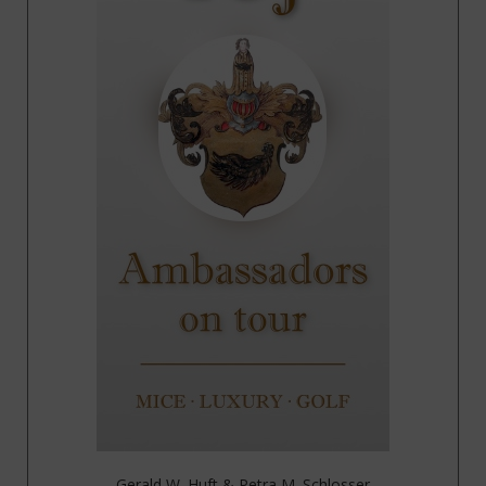
Gerald W. Huft & Petra M. Schlosser