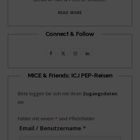
READ MORE
Connect & Follow
F
X
I
L
a
(
n
i
c
T
s
n
MICE & Friends: ICJ PEP-Reisen
e
w
t
k
Bitte loggen Sie sich mit Ihren
Zugangsdaten
b
i
a
e
ein.
o
t
g
d
o
t
r
I
Felder mit einem
*
sind Pflichtfelder
k
e
a
n
Email / Benutzername
*
r
m