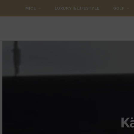
MICE
LUXURY & LIFESTYLE
GOLF
Kä