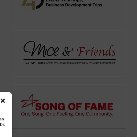
sen
IDs