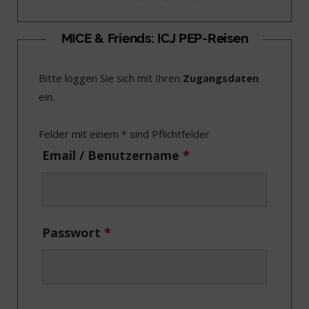
a
(
n
i
c
T
s
n
MICE & Friends: ICJ PEP-Reisen
e
w
t
k
Bitte loggen Sie sich mit Ihren
Zugangsdaten
b
i
a
e
ein.
o
t
g
d
o
t
r
I
Felder mit einem
*
sind Pflichtfelder
k
e
a
n
Email / Benutzername
*
r
m
)
Passwort
*