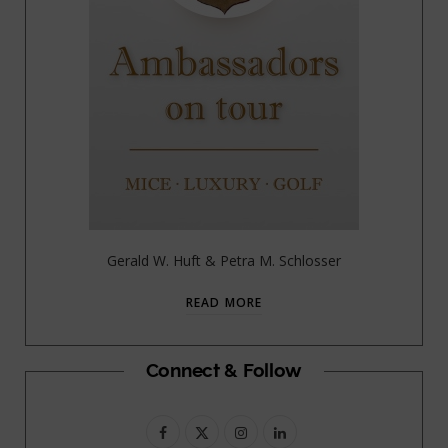
Gerald W. Huft & Petra M. Schlosser
READ MORE
Connect & Follow
F
X
I
L