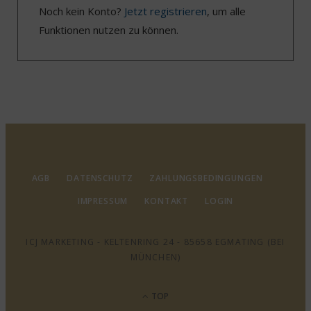
Noch kein Konto?
Jetzt registrieren
, um alle
Funktionen nutzen zu können.
AGB
DATENSCHUTZ
ZAHLUNGSBEDINGUNGEN
IMPRESSUM
KONTAKT
LOGIN
ICJ MARKETING - KELTENRING 24 - 85658 EGMATING (BEI
MÜNCHEN)
TOP