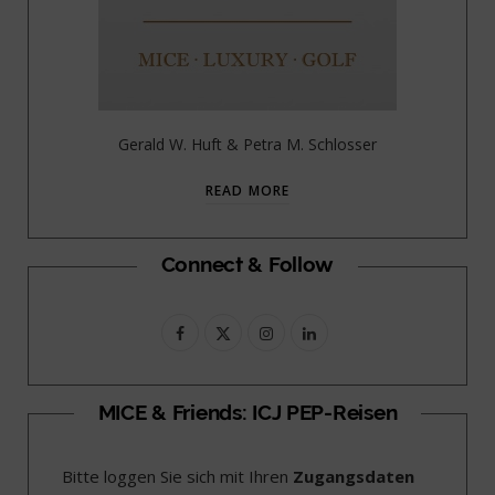
Gerald W. Huft & Petra M. Schlosser
READ MORE
Connect & Follow
F
X
I
L
a
(
n
i
c
T
s
n
MICE & Friends: ICJ PEP-Reisen
e
w
t
k
Bitte loggen Sie sich mit Ihren
Zugangsdaten
b
i
a
e