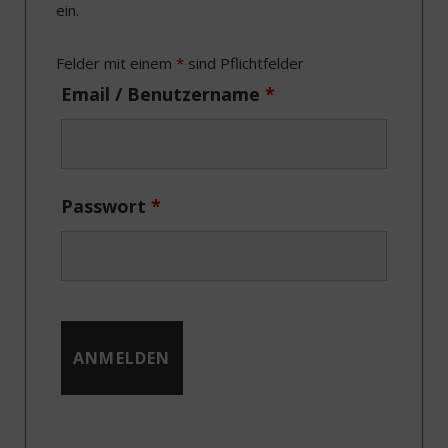
ein.
o
t
g
d
o
t
r
I
Felder mit einem
*
sind Pflichtfelder
k
e
a
n
Email / Benutzername
*
r
m
)
Passwort
*