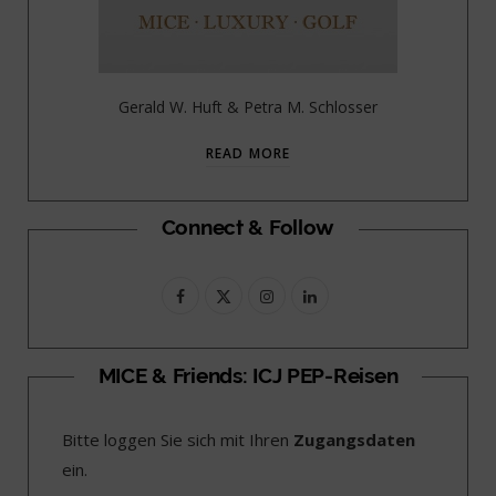
Gerald W. Huft & Petra M. Schlosser
READ MORE
Connect & Follow
F
X
I
L
a
(
n
i
c
T
s
n
MICE & Friends: ICJ PEP-Reisen
e
w
t
k
Bitte loggen Sie sich mit Ihren
Zugangsdaten
b
i
a
e
ein.
o
t
g
d