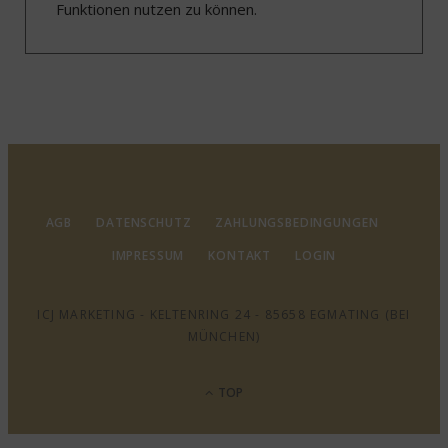
Funktionen nutzen zu können.
AGB
DATENSCHUTZ
ZAHLUNGSBEDINGUNGEN
IMPRESSUM
KONTAKT
LOGIN
ICJ MARKETING - KELTENRING 24 - 85658 EGMATING (BEI
MÜNCHEN)
TOP