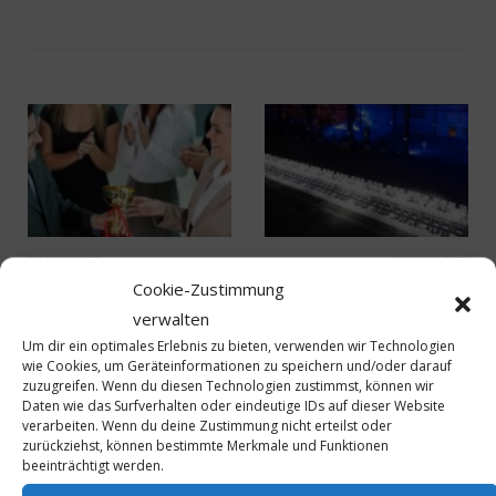
PREV POST
NEXT POST
Cookie-Zustimmung
Personal MICE Award:
Die Bedeutung der MICE
Visionen aus der Mitte –
Hall of Fame® für die
verwalten
Innovationen, die
Branche
Um dir ein optimales Erlebnis zu bieten, verwenden wir Technologien
Menschen bewegen
wie Cookies, um Geräteinformationen zu speichern und/oder darauf
zuzugreifen. Wenn du diesen Technologien zustimmst, können wir
Daten wie das Surfverhalten oder eindeutige IDs auf dieser Website
verarbeiten. Wenn du deine Zustimmung nicht erteilst oder
zurückziehst, können bestimmte Merkmale und Funktionen
beeinträchtigt werden.