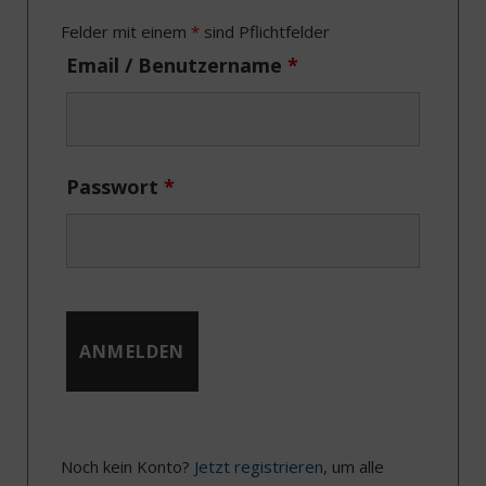
o
t
r
I
Felder mit einem
*
sind Pflichtfelder
k
e
a
n
Email / Benutzername
*
r
m
)
Passwort
*
Noch kein Konto?
Jetzt registrieren
, um alle