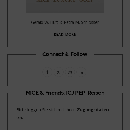
Gerald W. Huft & Petra M. Schlosser
READ MORE
Connect & Follow
F
X
I
L
a
(
n
i
c
T
s
n
MICE & Friends: ICJ PEP-Reisen
e
w
t
k
Bitte loggen Sie sich mit Ihren
Zugangsdaten
b
i
a
e
ein.
o
t
g
d