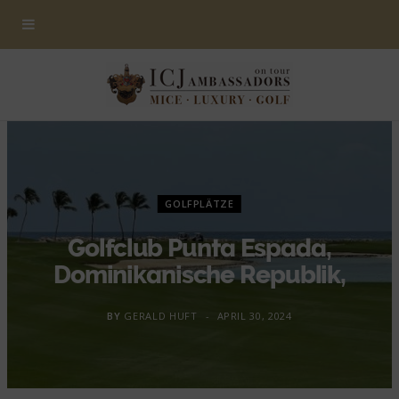
GOLFPLÄTZE
Golfclub Punta Espada,
Dominikanische Republik,
BY
GERALD HUFT
APRIL 30, 2024