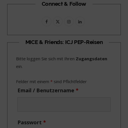
Connect & Follow
F
X
I
L
a
(
n
i
c
T
s
n
MICE & Friends: ICJ PEP-Reisen
e
w
t
k
Bitte loggen Sie sich mit Ihren
Zugangsdaten
b
i
a
e
ein.
o
t
g
d
o
t
r
I
Felder mit einem
*
sind Pflichtfelder
k
e
a
n
Email / Benutzername
*
r
m
)
Passwort
*