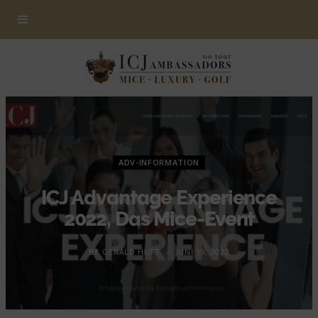
ADV-INFORMATION
ICJ Advantage Experience
2022, Das Mice-Event
BY
GERALD HUFT
JUNI 19, 2022