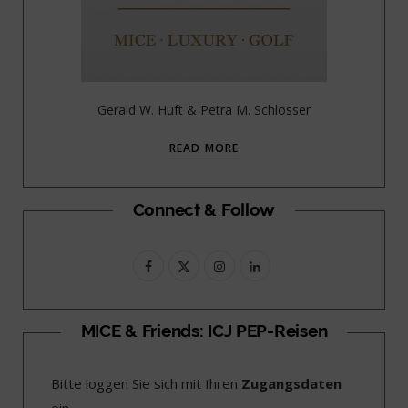
Gerald W. Huft & Petra M. Schlosser
READ MORE
Connect & Follow
F
X
I
L
a
(
n
i
c
T
s
n
MICE & Friends: ICJ PEP-Reisen
e
w
t
k
Bitte loggen Sie sich mit Ihren
Zugangsdaten
b
i
a
e