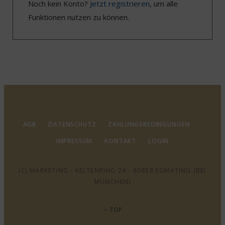
Noch kein Konto?
Jetzt registrieren
, um alle
Funktionen nutzen zu können.
AGB
DATENSCHUTZ
ZAHLUNGSBEDINGUNGEN
IMPRESSUM
KONTAKT
LOGIN
ICJ MARKETING - KELTENRING 24 - 85658 EGMATING (BEI
MÜNCHEN)
TOP