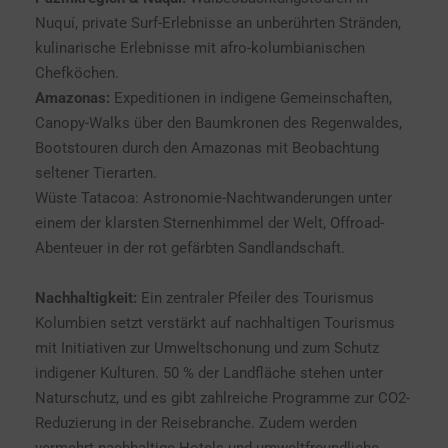
Nuquí, private Surf-Erlebnisse an unberührten Stränden,
kulinarische Erlebnisse mit afro-kolumbianischen
Chefköchen.
Amazonas:
Expeditionen in indigene Gemeinschaften,
Canopy-Walks über den Baumkronen des Regenwaldes,
Bootstouren durch den Amazonas mit Beobachtung
seltener Tierarten.
Wüste Tatacoa: Astronomie-Nachtwanderungen unter
einem der klarsten Sternenhimmel der Welt, Offroad-
Abenteuer in der rot gefärbten Sandlandschaft.
Nachhaltigkeit:
Ein zentraler Pfeiler des Tourismus
Kolumbien setzt verstärkt auf nachhaltigen Tourismus
mit Initiativen zur Umweltschonung und zum Schutz
indigener Kulturen. 50 % der Landfläche stehen unter
Naturschutz, und es gibt zahlreiche Programme zur CO2-
Reduzierung in der Reisebranche. Zudem werden
vermehrt nachhaltige Hotels und umweltfreundliche