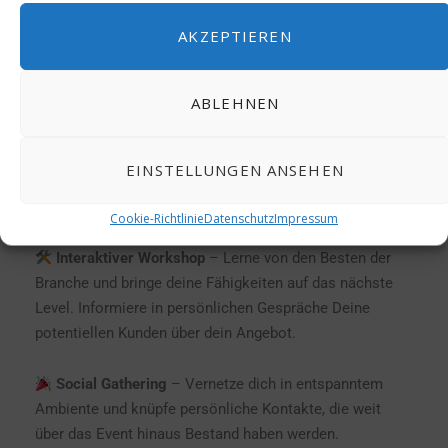
4 Nächte, 5 Tage All Inclusive
– Genieße den
AKZEPTIEREN
Komfort und die Annehmlichkeiten eines erstklassigen
Resorts, und knüpfe wertvolle Kontakte.
ABLEHNEN
Golfturnier und attraktives Sightseeing
– Für
Sportbegeisterte gibt es ein spannendes Golfturnier,
EINSTELLUNGEN ANSEHEN
attraktive sportliche Aktivitäten und viele Möglichkeiten,
die Region zu erkunden.
Cookie-Richtlinie
Datenschutz
Impressum
Interaktiver Workshop
– Lerne von den Besten der
Branche und bringe deine Fähigkeiten auf das nächste
Level. Informiere in persönlichen Gespräche Deine
potentiellen Kunden über dein Angebot.
Social Gathering
– Vernetze dich in entspanntem
Ambiente und knüpfe persönliche Kontakte, die weit
über das Event hinaus Bestand haben werden.