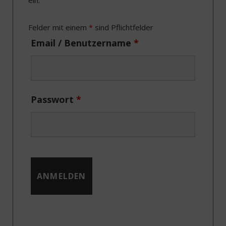
ein.
o
t
g
d
o
t
r
I
Felder mit einem
*
sind Pflichtfelder
k
e
a
n
Email / Benutzername
*
r
m
)
Passwort
*