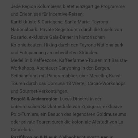
Jede Region Kolumbiens bietet einzigartige Programme
und Erlebnisse für Incentive-Reisen:
Karibikküste & Cartagena, Santa Marta, Tayrona-
Nationalpark: Private Segeltouren durch die Inseln von
Rosario, exklusive Gala-Dinner in historischen
Kolonialbauten, Hiking durch den Tayrona-Nationalpark
und Entspannung an unberührten Stränden.
Medellín & Kaffeezone: Kaffeefarmen-Touren mit Barista-
Workshops, Abenteuer-Canyoning in den Bergen,
Seilbahnfahrt mit Panoramablick über Medellín, Kunst-
Touren durch das Comuna 13 Viertel, Cacao-Workshops
und Gourmet-Verkostungen.
Bogotá & Andenregion:
Luxus-Dinners in der
unterirdischen Salzkathedrale von Zipaquirá, exklusive
Polo-Turniere, ein Besuch des legendären Goldmuseums
oder private Touren durch die koloniale Altstadt von La
Candelaria.
Pazifikregion & Nuquí:
Walbeobachtungstouren in